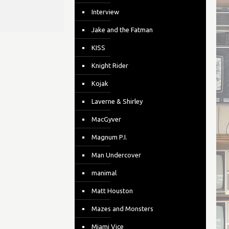
Interview
Jake and the Fatman
KISS
Knight Rider
Kojak
Laverne & Shirley
MacGyver
Magnum P.I.
Man Undercover
manimal
Matt Houston
Mazes and Monsters
Miami Vice