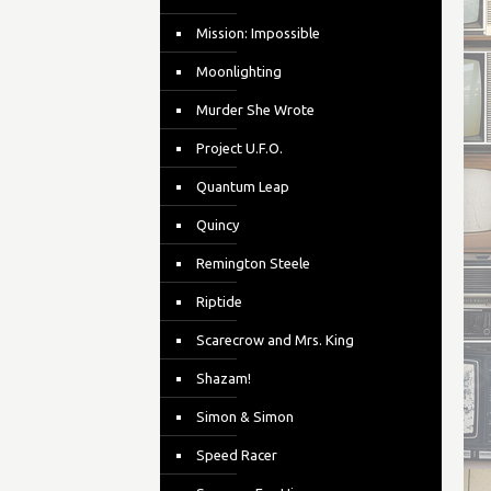
Mission: Impossible
Moonlighting
Murder She Wrote
Project U.F.O.
Quantum Leap
Quincy
Remington Steele
Riptide
Scarecrow and Mrs. King
Shazam!
Simon & Simon
Speed Racer