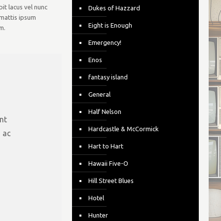
it lacus vel nunc
Dukes of Hazzard
, mattis ipsum
Eight is Enough
m.
Emergency!
Enos
fantasy island
General
Half Nelson
nt
Hardcastle & McCormick
m ac
Hart to Hart
Hawaii Five-O
Hill Street Blues
Hotel
Hunter