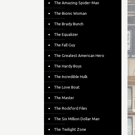
The Amazing Spider-Man
The Bionic Woman
The Brady Bunch
The Equalizer
The Fall Guy
The Greatest American Hero
The Hardy Boys
The Incredible Hulk
The Love Boat
The Master
The Rockford Files
The Six Million Dollar Man
The Twilight Zone