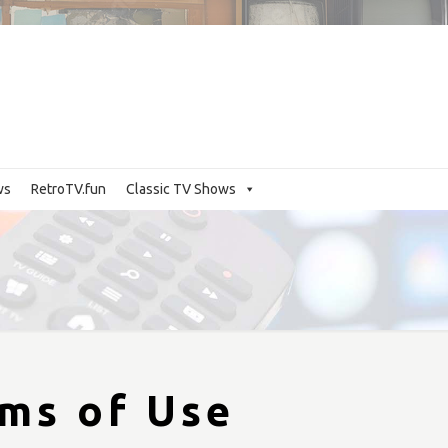
ws
RetroTV.fun
Classic TV Shows
ms of Use