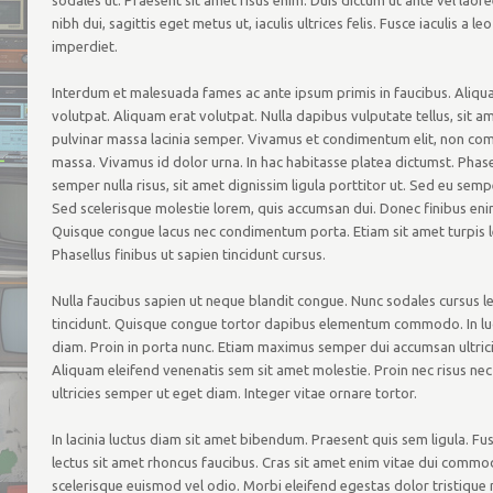
sodales ut. Praesent sit amet risus enim. Duis dictum ut ante vel laor
nibh dui, sagittis eget metus ut, iaculis ultrices felis. Fusce iaculis a leo 
imperdiet.
Interdum et malesuada fames ac ante ipsum primis in faucibus. Aliqu
volutpat. Aliquam erat volutpat. Nulla dapibus vulputate tellus, sit a
pulvinar massa lacinia semper. Vivamus et condimentum elit, non c
massa. Vivamus id dolor urna. In hac habitasse platea dictumst. Phase
semper nulla risus, sit amet dignissim ligula porttitor ut. Sed eu sem
Sed scelerisque molestie lorem, quis accumsan dui. Donec finibus enim
Quisque congue lacus nec condimentum porta. Etiam sit amet turpis l
Phasellus finibus ut sapien tincidunt cursus.
Nulla faucibus sapien ut neque blandit congue. Nunc sodales cursus l
tincidunt. Quisque congue tortor dapibus elementum commodo. In luc
diam. Proin in porta nunc. Etiam maximus semper dui accumsan ultrici
Aliquam eleifend venenatis sem sit amet molestie. Proin nec risus nec
ultricies semper ut eget diam. Integer vitae ornare tortor.
In lacinia luctus diam sit amet bibendum. Praesent quis sem ligula. Fu
lectus sit amet rhoncus faucibus. Cras sit amet enim vitae dui comm
scelerisque euismod vel odio. Morbi eleifend egestas dolor tristique