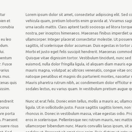
etur
Lorem ipsum dolor sit amet, consectetur adipiscing elit. Sed c
pien et
vehicula quam, pretium lobortis enim gravida at. Vivamus sagit
r conubia
urna iaculis mattis. Class aptent taciti sociosqu ad litora torq
nostra, per inceptos himenaeos. Maecenas finibus imperdiet u
 eu leo
ullamcorper. Integer placerat consectetur molestie. Ut posuere
endum.
sagittis, id scelerisque dolor accumsan. Duis egestas in torto
ui.
Morbi et justo eget felis suscipit hendrerit. Maecenas commodo
imentum
Quisque vitae dignissim tortor. Vestibulum tincidunt, nunc s
r. Fusce
euismod, nulla dolor fringilla ligula, id aliquam diam mauris eg
varius
mauris magna, volutpat ac ultrices venenatis, congue vitae orci
s mus.
natoque penatibus et magnis dis parturient montes, nascetur r
cenas quis
Mauris pharetra rutrum nibh, ac condimentum dolor efficitur 
issim.
sodales lectus, eu varius quam. In vestibulum pretium augue qu
hendrerit
Nunc ut erat felis. Donec enim tellus, mollis a mauris ac, ullam
 purus
ligula. Ut in sollicitudin justo. Fusce sagittis sagittis lorem, non
are porta
rhoncus in. Donec in vestibulum massa, vitae egestas odio. Pr
n. Praesent
eros in scelerisque. Pellentesque nec rutrum mauris, nec matti
suere risus
ullamcorper bibendum nunc. Mauris convallis lacus ipsum, sit 