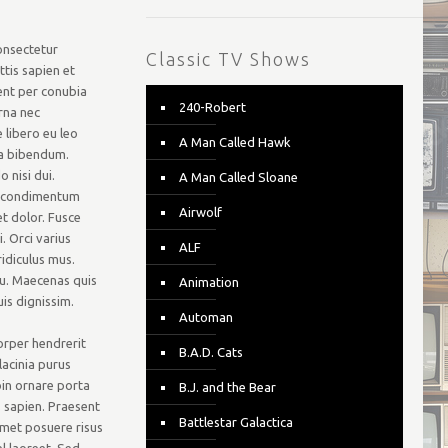
onsectetur
Classic TV Shows
tis sapien et
uent per conubia
240-Robert
rna nec
 libero eu leo
A Man Called Hawk
r a bibendum.
 nisi dui.
A Man Called Sloane
ed condimentum
Airwolf
et dolor. Fusce
. Orci varius
ALF
idiculus mus.
eu. Maecenas quis
Animation
is dignissim.
Automan
corper hendrerit
B.A.D. Cats
 lacinia purus
oin ornare porta
B.J. and the Bear
s sapien. Praesent
Battlestar Galactica
amet posuere risus