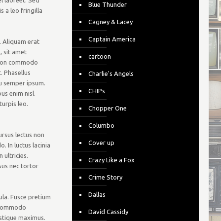
el laoreet. Sed
Blue Thunder
s a leo fringilla
Cagney & Lacey
Captain America
. Aliquam erat
, sit amet
cartoon
, non commodo
. Phasellus
Charlie's Angels
 eu semper ipsum.
CHIPs
us enim nisl.
urpis leo.
Chopper One
Columbo
ursus lectus non
Cover up
In luctus lacinia
ultricies.
Crazy Like a Fox
sus nec tortor
Crime Story
Dallas
gula. Fusce pretium
i commodo
David Cassidy
istique maximus.