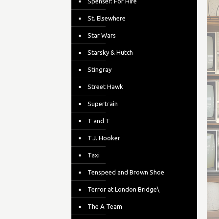
Spenser: For Hire
St. Elsewhere
Star Wars
Starsky & Hutch
Stingray
Street Hawk
Supertrain
T and T
T.J. Hooker
Taxi
Tenspeed and Brown Shoe
Terror at London Bridge\
The A Team