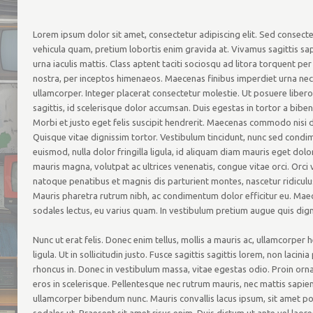
Lorem ipsum dolor sit amet, consectetur adipiscing elit. Sed consect
vehicula quam, pretium lobortis enim gravida at. Vivamus sagittis sa
urna iaculis mattis. Class aptent taciti sociosqu ad litora torquent pe
nostra, per inceptos himenaeos. Maecenas finibus imperdiet urna nec
ullamcorper. Integer placerat consectetur molestie. Ut posuere libero
sagittis, id scelerisque dolor accumsan. Duis egestas in tortor a bib
Morbi et justo eget felis suscipit hendrerit. Maecenas commodo nisi d
Quisque vitae dignissim tortor. Vestibulum tincidunt, nunc sed cond
euismod, nulla dolor fringilla ligula, id aliquam diam mauris eget dolo
mauris magna, volutpat ac ultrices venenatis, congue vitae orci. Orci 
natoque penatibus et magnis dis parturient montes, nascetur ridiculu
Mauris pharetra rutrum nibh, ac condimentum dolor efficitur eu. Mae
sodales lectus, eu varius quam. In vestibulum pretium augue quis dign
Nunc ut erat felis. Donec enim tellus, mollis a mauris ac, ullamcorper 
ligula. Ut in sollicitudin justo. Fusce sagittis sagittis lorem, non lacinia
rhoncus in. Donec in vestibulum massa, vitae egestas odio. Proin orn
eros in scelerisque. Pellentesque nec rutrum mauris, nec mattis sapie
ullamcorper bibendum nunc. Mauris convallis lacus ipsum, sit amet po