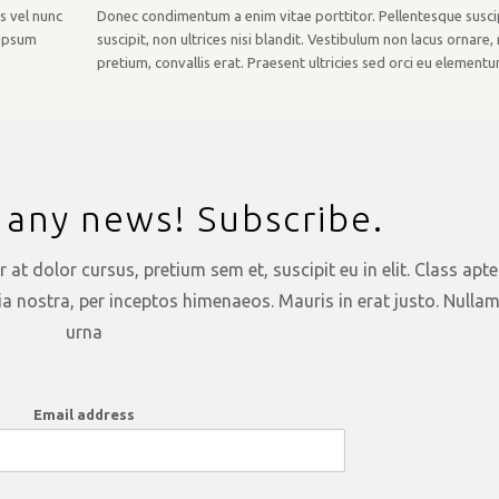
s vel nunc
Donec condimentum a enim vitae porttitor. Pellentesque suscip
 ipsum
suscipit, non ultrices nisi blandit. Vestibulum non lacus ornare
pretium, convallis erat. Praesent ultricies sed orci eu elementu
 any news! Subscribe.
at dolor cursus, pretium sem et, suscipit eu in elit. Class apte
ia nostra, per inceptos himenaeos. Mauris in erat justo. Nulla
urna
Email address